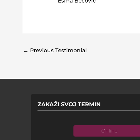
Esma Bećović
←
Previous Testimonial
ZAKAŽI SVOJ TERMIN
Online