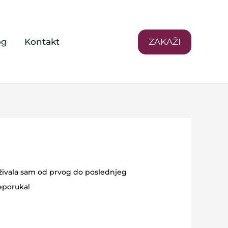
og
Kontakt
ZAKAŽI
 uživala sam od prvog do poslednjeg
reporuka!