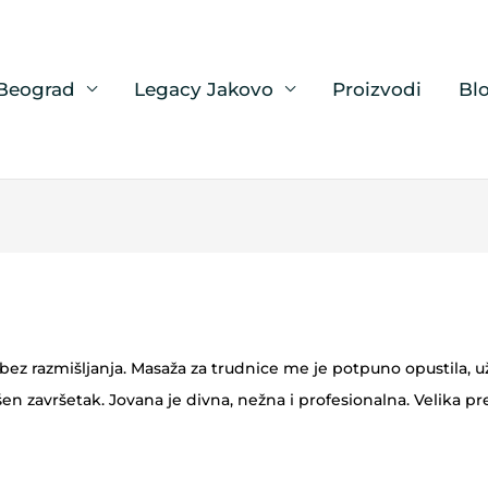
 Beograd
Legacy Jakovo
Proizvodi
Bl
 bez razmišljanja. Masaža za trudnice me je potpuno opustila,
vršen završetak. Jovana je divna, nežna i profesionalna. Velika p