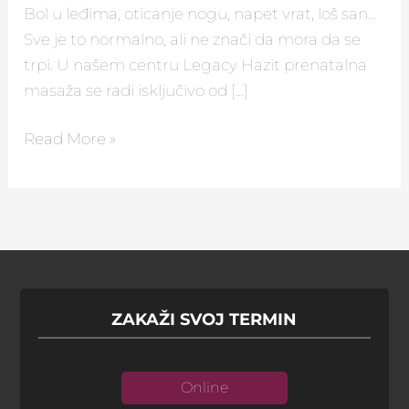
Bol u leđima, oticanje nogu, napet vrat, loš san…
Sve je to normalno, ali ne znači da mora da se
trpi. U našem centru Legacy Hazit prenatalna
masaža se radi isključivo od […]
Read More »
ZAKAŽI SVOJ TERMIN
Online