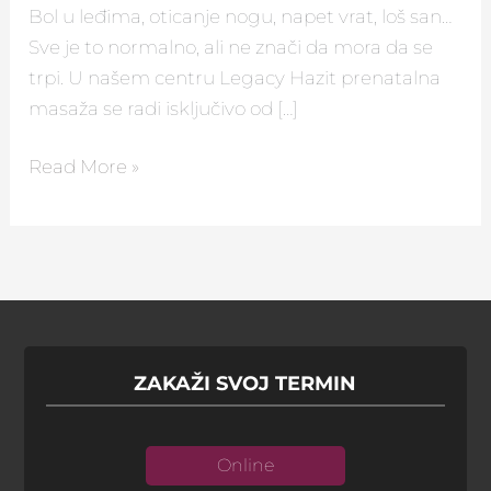
Bol u leđima, oticanje nogu, napet vrat, loš san…
Sve je to normalno, ali ne znači da mora da se
trpi. U našem centru Legacy Hazit prenatalna
masaža se radi isključivo od […]
Read More »
ZAKAŽI SVOJ TERMIN
Online